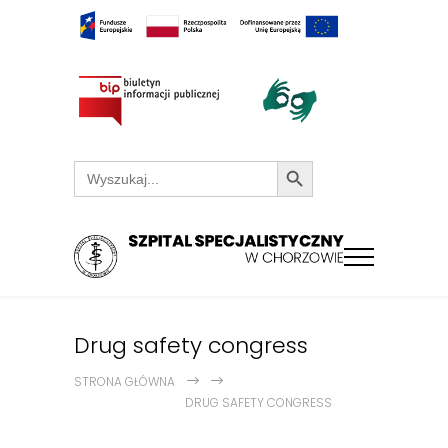
Search Button
Search
for:
Drug safety congress
STRONA GŁÓWNA
DRUG SAFETY CONGRESS