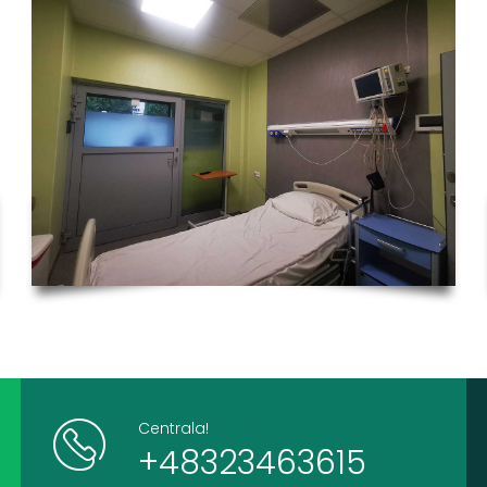
Centrala!
+48323463615