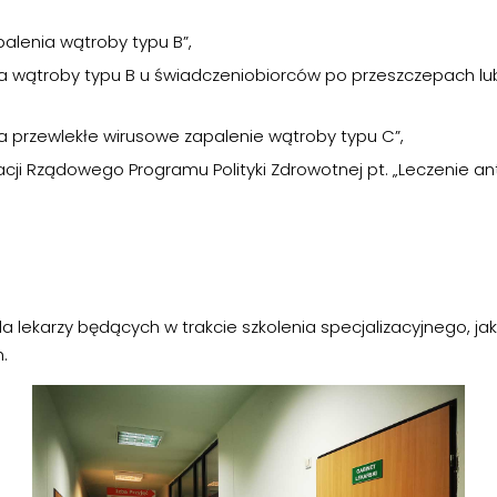
alenia wątroby typu B”,
nia wątroby typu B u świadczeniobiorców po przeszczepach l
a przewlekłe wirusowe zapalenie wątroby typu C”,
acji Rządowego Programu Polityki Zdrowotnej pt. „Leczenie a
a lekarzy będących w trakcie szkolenia specjalizacyjnego, ja
.