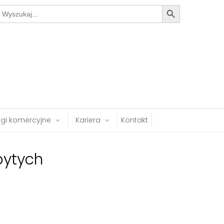
Search Button
earch
or:
ugi komercyjne
Kariera
Kontakt
bytych