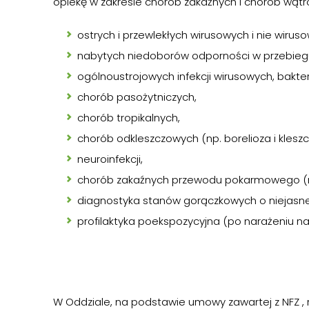
opiekę w zakresie chorób zakaźnych i chorób wątr
ostrych i przewlekłych wirusowych i nie wiru
nabytych niedoborów odporności w przebiegu
ogólnoustrojowych infekcji wirusowych, bakter
chorób pasożytniczych,
chorób tropikalnych,
chorób odkleszczowych (np. borelioza i kle
neuroinfekcji,
chorób zakaźnych przewodu pokarmowego (np. z
diagnostyka stanów gorączkowych o niejasnej 
profilaktyka poekspozycyjna (po narażeniu na 
W Oddziale, na podstawie umowy zawartej z NFZ ,