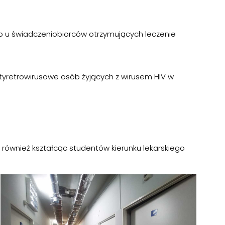
ub u świadczeniobiorców otrzymujących leczenie
ntyretrowirusowe osób żyjących z wirusem HIV w
k również kształcąc studentów kierunku lekarskiego