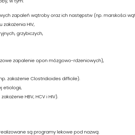
oby, w tym:
sowych zapaleń wątroby oraz ich następstw (np. marskości wąt
 zakażenia HIV,
yjnych, grzybiczych,
szczowe zapalenie opon mózgowo-rdzeniowych),
akażenie Clostridioides difficile).
etiologii,
zakażenie HBV, HCV i HIV).
 realizowane są programy lekowe pod nazwą: