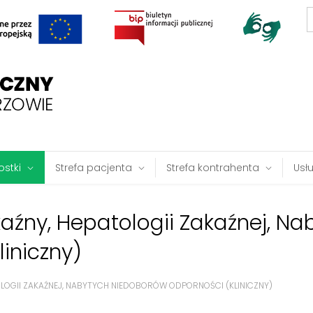
S
f
stki
Strefa pacjenta
Strefa kontrahenta
Usł
źny, Hepatologii Zakaźnej, Na
iniczny)
OGII ZAKAŹNEJ, NABYTYCH NIEDOBORÓW ODPORNOŚCI (KLINICZNY)