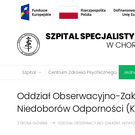
Szpital
Centrum Zdrowia Psychicznego
Jedno
Oddział Obserwacyjno-Zaka
Niedoborów Odporności (Kl
STRONA GŁÓWNA
ODDZIAŁ OBSERWACYJNO-ZAKAŹNY, HEPATOL