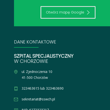
Otwórz mapę Google
DANE KONTAKTOWE
SZPITAL SPECJALISTYCZNY
W CHORZOWIE
ul. Zjednoczenia 10
41-500 Chorzów
323463615 lub 323463690
sekretariat@sswch.pl
NIP: 6272323217