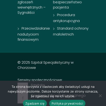
zgłoszeń
bezpieczeństwo
wewnętrznych –
pacjenta
Sygnaliści
Procedura
antykorupcyjna
Przeciwdziałanie
Standard ochrony
nadużyciom
małoletnich
finansowym
© 2025 Szpital Specjalistyczny w
Chorzowie
Serwisy społecznościowe:
Szpitala
Ta strona korzysta z ciasteczek aby świadczyć usługi na
najwyższym poziomie. Dalsze korzystanie ze strony oznacza,
Centrum Zdrowia Psychicznego
że zgadzasz się na ich użycie.
Zgadzam się
Polityka prywatności