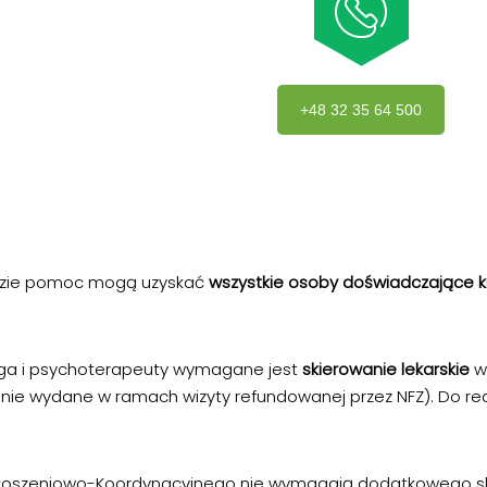
+48 32 35 64 500
gdzie pomoc mogą uzyskać
wszystkie osoby doświadczające k
loga i psychoterapeuty wymagane jest
skierowanie lekarskie
w
ie wydane w ramach wizyty refundowanej przez NFZ). Do real
tu Zgłoszeniowo-Koordynacyjnego nie wymagają dodatkowego s