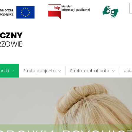
S
f
stki
Strefa pacjenta
Strefa kontrahenta
Usł