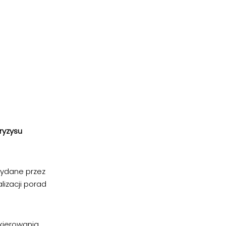
ryzysu
ydane przez
izacji porad
kierowania