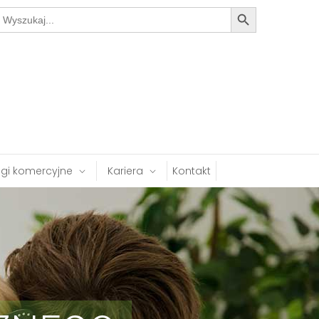
Search Button
earch
or:
ugi komercyjne
Kariera
Kontakt