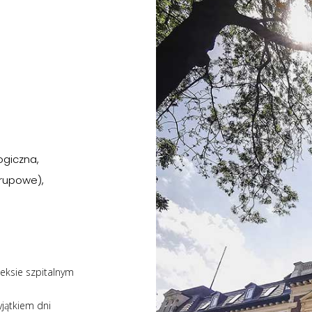
ogiczna,
grupowe),
eksie szpitalnym
yjątkiem dni