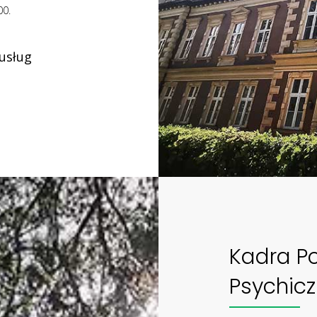
00.
usług
Kadra P
Psychic