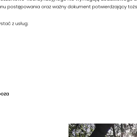
anu postępowania oraz ważny dokument potwierdzający toż
tać z usług:
poza