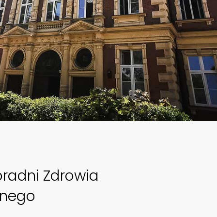
oradni Zdrowia
znego