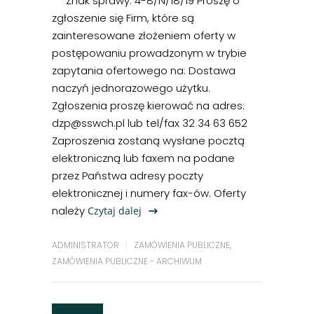
Znak sprawy: 4-8/N/18/19 Proszę o
zgłoszenie się Firm, które są
zainteresowane złożeniem oferty w
postępowaniu prowadzonym w trybie
zapytania ofertowego na: Dostawa
naczyń jednorazowego użytku.
Zgłoszenia proszę kierować na adres:
dzp@sswch.pl lub tel/fax 32 34 63 652
Zaproszenia zostaną wysłane pocztą
elektroniczną lub faxem na podane
przez Państwa adresy poczty
elektronicznej i numery fax-ów. Oferty
należy
Czytaj dalej
ADMINISTRATOR
ZAMÓWIENIA PUBLICZNE
,
ZAMÓWIENIA PUBLICZNE - ARCHIWUM