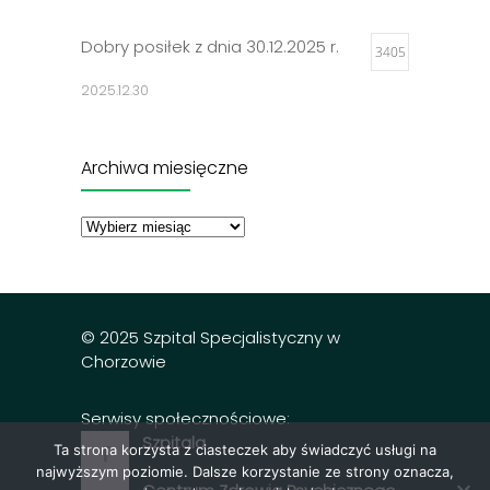
Dobry posiłek z dnia 30.12.2025 r.
3405
2025.12.30
Jadłospisy 2025
3314
Archiwa miesięczne
2024.12.27
Archiwa
miesięczne
Dobry posiłek z dnia 23.12.2025 r.
3302
2025.12.23
© 2025 Szpital Specjalistyczny w
Chorzowie
Serwisy społecznościowe:
Szpitala
Ta strona korzysta z ciasteczek aby świadczyć usługi na
najwyższym poziomie. Dalsze korzystanie ze strony oznacza,