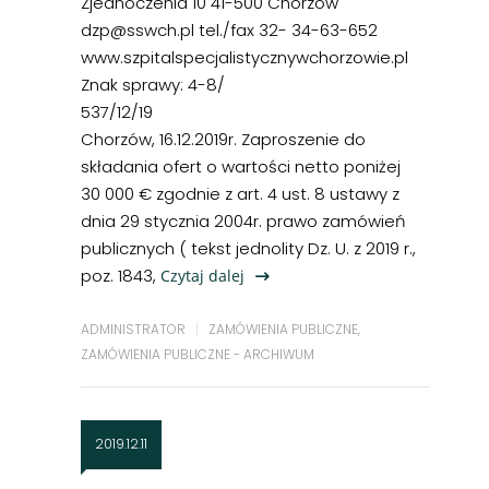
Zjednoczenia 10 41-500 Chorzów
dzp@sswch.pl tel./fax 32- 34-63-652
www.szpitalspecjalistycznywchorzowie.pl
Znak sprawy: 4-8/
537/12/19
Chorzów, 16.12.2019r. Zaproszenie do
składania ofert o wartości netto poniżej
30 000 € zgodnie z art. 4 ust. 8 ustawy z
dnia 29 stycznia 2004r. prawo zamówień
publicznych ( tekst jednolity Dz. U. z 2019 r.,
poz. 1843,
Czytaj dalej
ADMINISTRATOR
ZAMÓWIENIA PUBLICZNE
,
ZAMÓWIENIA PUBLICZNE - ARCHIWUM
2019.12.11