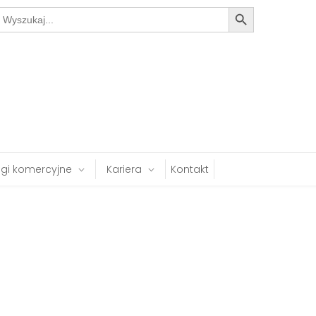
Search Button
earch
or:
ugi komercyjne
Kariera
Kontakt