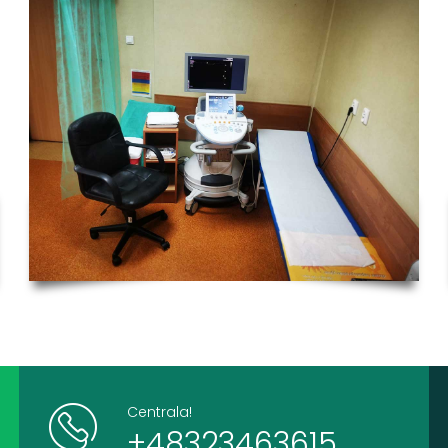
Centrala!
+48323463615