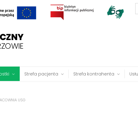
S
f
stki
Strefa pacjenta
Strefa kontrahenta
Usł
ACOWNIA USG