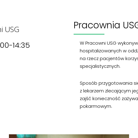
Pracownia US
ni USG
W Pracowni USG wykonywa
:00-14:35
hospitalizowanych w oddz
na rzecz pacjentów korzys
specjalistycznych.
Sposób przygotowania si
z lekarzem zlecającym j
zajść konieczność zażywa
pokarmowym.