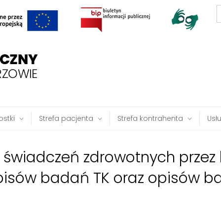
S
f
stki
Strefa pacjenta
Strefa kontrahenta
Usł
e świadczeń zdrowotnych przez 
pisów badań TK oraz opisów b