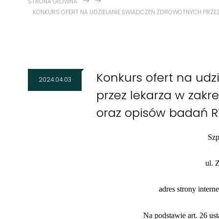
STRONA GŁÓWNA
KONKURS OFERT NA UDZIELANIE ŚWIADCZEŃ ZDROWOTNYCH PRZEZ
Konkurs ofert na ud
2024.04.03
przez lekarza w zak
oraz opisów badań R
Szp
ul. 
adres strony intern
Na podstawie art. 26 ust