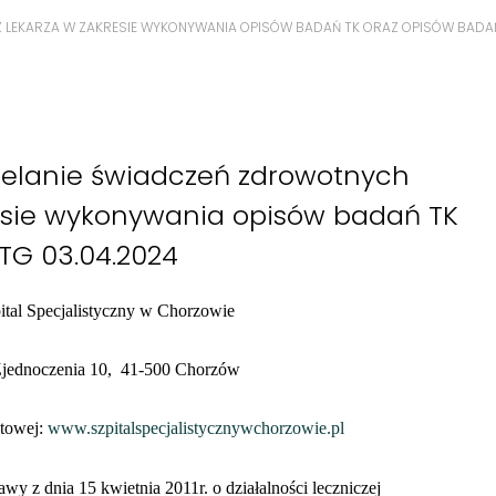
 LEKARZA W ZAKRESIE WYKONYWANIA OPISÓW BADAŃ TK ORAZ OPISÓW BADAŃ
zielanie świadczeń zdrowotnych
resie wykonywania opisów badań TK
TG 03.04.2024
ital Specjalistyczny w Chorzowie
Zjednoczenia 10, 41-500 Chorzów
etowej:
www.szpitalspecjalistycznywchorzowie.pl
awy z dnia 15 kwietnia 2011r. o działalności leczniczej