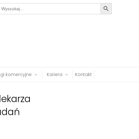
Search Button
earch
or:
ugi komercyjne
Kariera
Kontakt
lekarza
adań