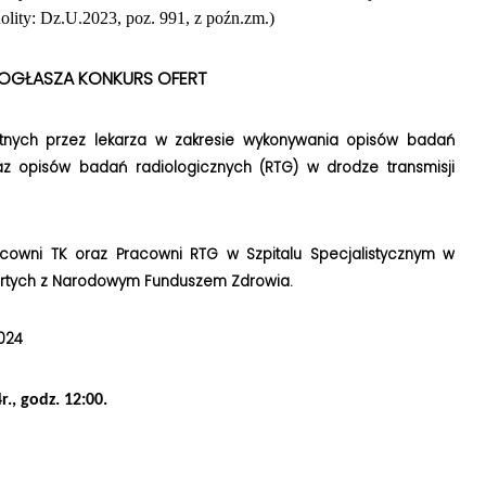
nolity: Dz.U.2023, poz. 991, z poźn.zm.)
OGŁASZA KONKURS OFERT
tnych przez lekarza w zakresie wykonywania opisów badań
az opisów badań radiologicznych (RTG) w drodze transmisji
acowni TK oraz Pracowni RTG w Szpitalu Specjalistycznym w
tych z Narodowym Funduszem Zdrowia.
024
., godz. 12:00.