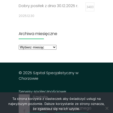
Dobry posiłek z dnia 30.12.2025 r.
3403
2025.12.30
Jadłospisy 2025
3307
Archiwa miesięczne
2024.12.27
Archiwa
miesięczne
Dobry posiłek z dnia 23.12.2025 r.
3298
2025.12.23
© 2025 Szpital Specjalistyczny w
Chorzowie
Serwisy społecznościowe:
Szpitala
Ta strona korzysta z ciasteczek aby świadczyć usługi na
najwyższym poziomie. Dalsze korzystanie ze strony oznacza,
Centrum Zdrowia Psychicznego
że zgadzasz się na ich użycie.