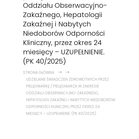
Oddziału Obserwacyjno-
Zakaźnego, Hepatologii
Zakaźnej i Nabytych
Niedoborów Odporności
Kliniczny, przez okres 24
miesięcy – UZUPEŁNIENIE.
(PK 40/2025)
STRONA GŁÓWNA
UDZIELANIE ŚWIADCZEŃ ZDROWOTNYCH PRZEZ
PIELĘGNIARKĘ / PIELĘGNIARZA W ZAKRESIE
ODDZIAŁU OBSERWACYJNO-ZAKAŹNEGO,
HEPATOLOGII ZAKAŹNEJ I NABYTYCH NIEDOBORÓW
ODPORNOŚCI KLINICZNY, PRZEZ OKRES 24
MIESIĘCY – UZUPEŁNIENIE. (PK 40/2025)