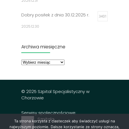
2025.12.31
Dobry posiłek z dnia 30.12.2025 r.
3401
2025.12.30
Jadłospisy 2025
3299
Archiwa miesięczne
2024.12.27
Archiwa
miesięczne
Dobry posiłek z dnia 23.12.2025 r.
3297
2025.12.23
© 2025 Szpital Specjalistyczny w
Chorzowie
Serwisy społecznościowe:
Szpitala
Ta strona korzysta z ciasteczek aby świadczyć usługi na
najwyższym poziomie. Dalsze korzystanie ze strony oznacza,