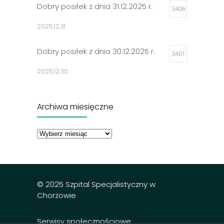
Dobry posiłek z dnia 31.12.2025 r.
3406
2025.12.31
Dobry posiłek z dnia 30.12.2025 r.
3401
2025.12.30
Jadłospisy 2025
3299
Archiwa miesięczne
2024.12.27
Archiwa
miesięczne
Dobry posiłek z dnia 23.12.2025 r.
3297
2025.12.23
© 2025 Szpital Specjalistyczny w
Chorzowie
Serwisy społecznościowe: