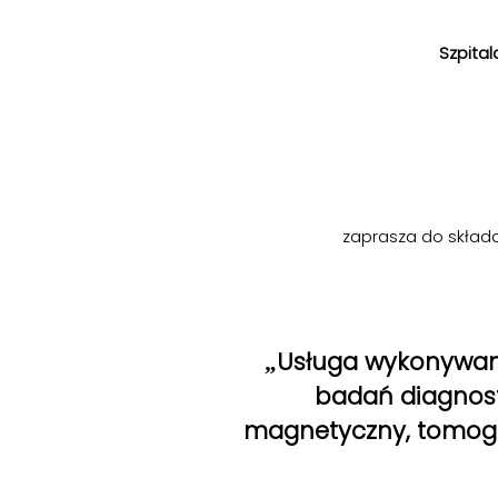
Szpita
zaprasza do składan
Usługa wykonywani
„
badań diagnos
magnetyczny, tomogr