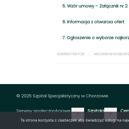
5. Wzór umowy – Załącznik nr 
6. Informacja z otwarcia ofert
7. Ogłoszenie o wyborze najkorz
ADMINISTRATOR
ARCHIWUM KONKURS
© 2025 Szpital Specjalistyczny w Chorzowie
Serwisy społecznościowe:
Szpitala
Cen
Ta strona korzysta z ciasteczek aby świadczyć usługi na na