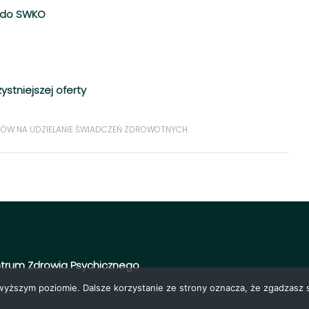
2 do SWKO
ystniejszej oferty
ÓW NA UDZIELANIE ŚWIADCZEŃ ZDROWOTNYCH
trum Zdrowia Psychicznego
jwyższym poziomie. Dalsze korzystanie ze strony oznacza, że zgadzasz s