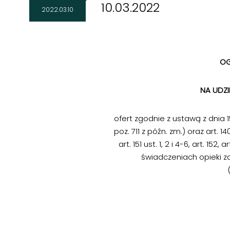
10.03.2022
2022.03.10
OG
NA UDZ
ofert zgodnie z ustawą z dnia 15 k
poz. 711 z późn. zm.) oraz art. 140, a
art. 151 ust. 1, 2 i 4-6, art. 152,
świadczeniach opieki z