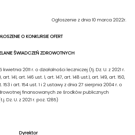
Ogłoszenie z dnia 10 marca 2022r.
ŁOSZENIE O KONKURSIE OFERT
IELANIE ŚWIADCZEŃ ZDROWOTNYCH
wietnia 2011 r. o działalności leczniczej (tj. Dz. U. z 2021 r.
rt. 141, art. 146 ust. 1, art. 147, art. 148 ust.1, art. 149, art. 150,
 art. 153 i art. 154 ust. 1 i 2 ustawy z dnia 27 sierpnia 2004 r. o
drowotnej finansowanych ze środków publicznych
(t.j. Dz. U. z 2021 r. poz. 1285)
Dyrektor