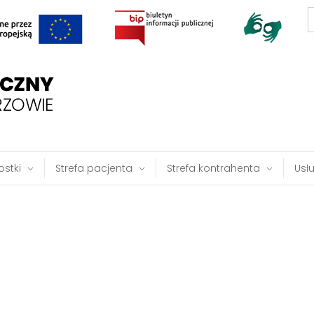
S
f
stki
Strefa pacjenta
Strefa kontrahenta
Usł