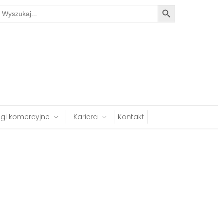
Search Button
earch
or:
ugi komercyjne
Kariera
Kontakt