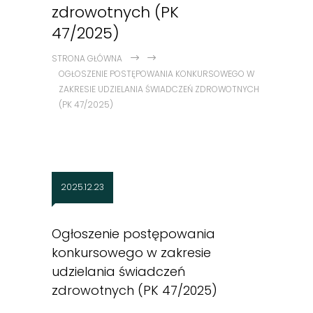
zdrowotnych (PK
47/2025)
STRONA GŁÓWNA
OGŁOSZENIE POSTĘPOWANIA KONKURSOWEGO W
ZAKRESIE UDZIELANIA ŚWIADCZEŃ ZDROWOTNYCH
(PK 47/2025)
2025.12.23
Ogłoszenie postępowania
konkursowego w zakresie
udzielania świadczeń
zdrowotnych (PK 47/2025)