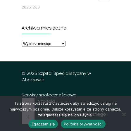
2025.12.30
Jadłospisy 2025
3311
Archiwa miesięczne
2024.12.27
Archiwa
miesięczne
Dobry posiłek z dnia 23.12.2025 r.
3301
2025.12.23
© 2025 Szpital Specjalistyczny w
Chorzowie
Serwisy społecznościowe:
Szpitala
Ta strona korzysta z ciasteczek aby świadczyć usługi na
najwyższym poziomie. Dalsze korzystanie ze strony oznacza,
Centrum Zdrowia Psychicznego
że zgadzasz się na ich użycie.
Zgadzam się
Polityka prywatności