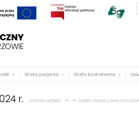
S
f
stki
Strefa pacjenta
Strefa kontrahenta
Usł
024 r.
STRONA GŁÓWNA
DOBRY POSIŁEK Z DNIA 03.10.2024