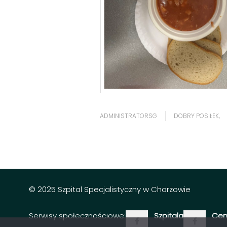
ADMINISTRATORSG
DOBRY POSIŁEK
,
© 2025 Szpital Specjalistyczny w Chorzowie
Serwisy społecznościowe:
Szpitala
Cen