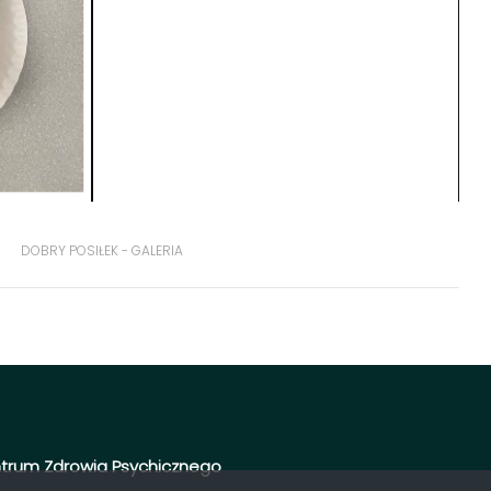
DOBRY POSIŁEK - GALERIA
trum Zdrowia Psychicznego