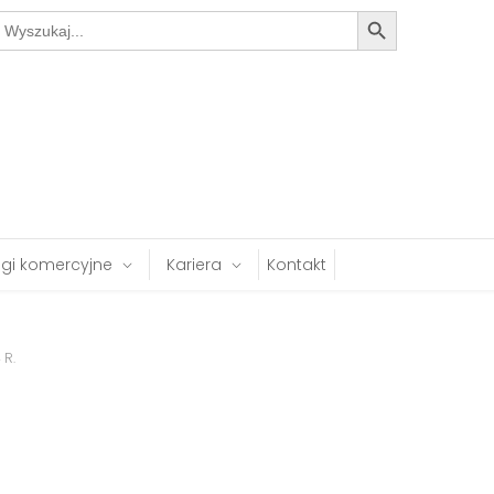
Search Button
earch
or:
ugi komercyjne
Kariera
Kontakt
 R.