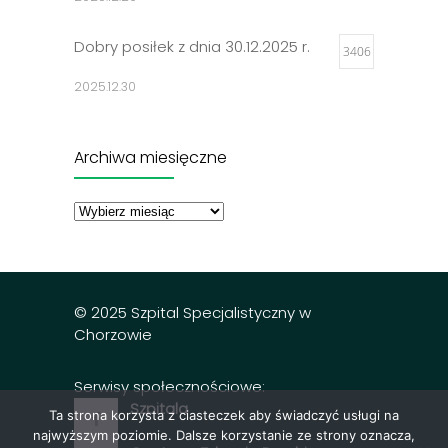
Dobry posiłek z dnia 30.12.2025 r.
3406
2025.12.30
Jadłospisy 2025
3314
Archiwa miesięczne
2024.12.27
Archiwa
miesięczne
Dobry posiłek z dnia 23.12.2025 r.
3302
2025.12.23
© 2025 Szpital Specjalistyczny w
Chorzowie
Serwisy społecznościowe:
Szpitala
Ta strona korzysta z ciasteczek aby świadczyć usługi na
najwyższym poziomie. Dalsze korzystanie ze strony oznacza,