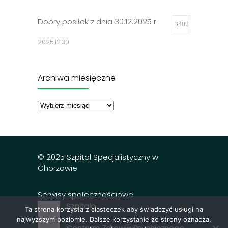
Dobry posiłek z dnia 30.12.2025 r.
3402
2025.12.30
Jadłospisy 2025
3302
Archiwa miesięczne
2024.12.27
Archiwa
miesięczne
Dobry posiłek z dnia 23.12.2025 r.
3297
2025.12.23
© 2025 Szpital Specjalistyczny w
Chorzowie
Serwisy społecznościowe:
Szpitala
Ta strona korzysta z ciasteczek aby świadczyć usługi na
najwyższym poziomie. Dalsze korzystanie ze strony oznacza,