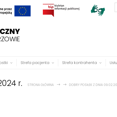
S
f
stki
Strefa pacjenta
Strefa kontrahenta
Usł
2024 r.
STRONA GŁÓWNA
DOBRY POSIŁEK Z DNIA 09.02.20