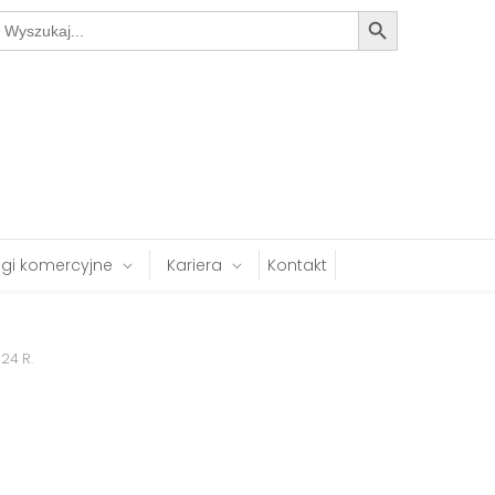
Search Button
earch
or:
ugi komercyjne
Kariera
Kontakt
24 R.