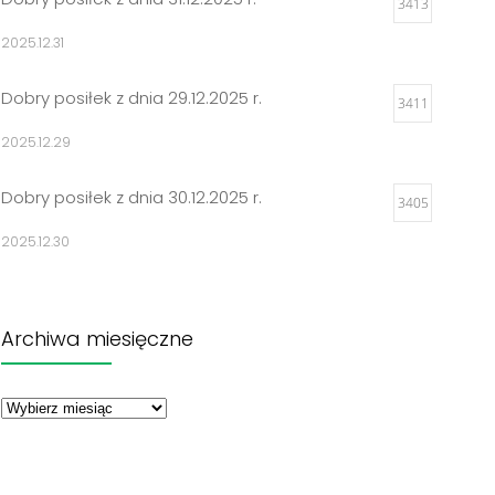
3413
2025.12.31
Dobry posiłek z dnia 29.12.2025 r.
3411
2025.12.29
Dobry posiłek z dnia 30.12.2025 r.
3405
2025.12.30
Jadłospisy 2025
3314
Archiwa miesięczne
2024.12.27
Archiwa
Dobry posiłek z dnia 23.12.2025 r.
miesięczne
3302
2025.12.23