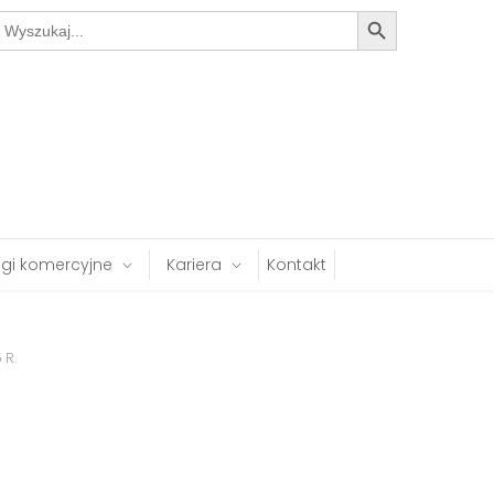
Search Button
earch
or:
ugi komercyjne
Kariera
Kontakt
 R.