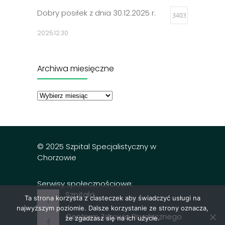
Dobry posiłek z dnia 30.12.2025 r.
3403
2025.12.30
Jadłospisy 2025
3305
Archiwa miesięczne
2024.12.27
Archiwa
miesięczne
Dobry posiłek z dnia 23.12.2025 r.
3298
2025.12.23
© 2025 Szpital Specjalistyczny w
Chorzowie
Serwisy społecznościowe:
Szpitala
Ta strona korzysta z ciasteczek aby świadczyć usługi na
najwyższym poziomie. Dalsze korzystanie ze strony oznacza,
Centrum Zdrowia Psychicznego
że zgadzasz się na ich użycie.