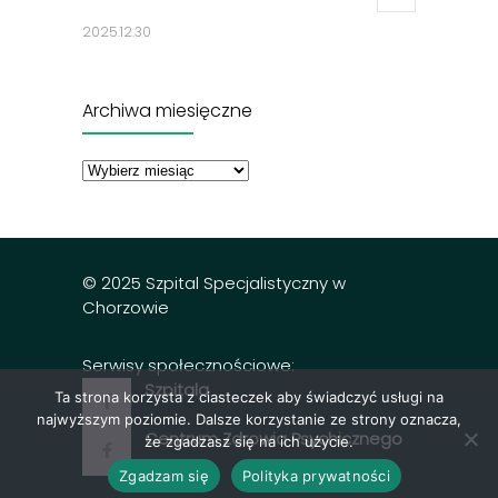
2025.12.30
Jadłospisy 2025
3314
Archiwa miesięczne
2024.12.27
Archiwa
miesięczne
Dobry posiłek z dnia 23.12.2025 r.
3302
2025.12.23
© 2025 Szpital Specjalistyczny w
Chorzowie
Serwisy społecznościowe:
Szpitala
Ta strona korzysta z ciasteczek aby świadczyć usługi na
najwyższym poziomie. Dalsze korzystanie ze strony oznacza,
Centrum Zdrowia Psychicznego
że zgadzasz się na ich użycie.
Zgadzam się
Polityka prywatności