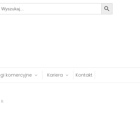
Search Button
earch
or:
ugi komercyjne
Kariera
Kontakt
 R.