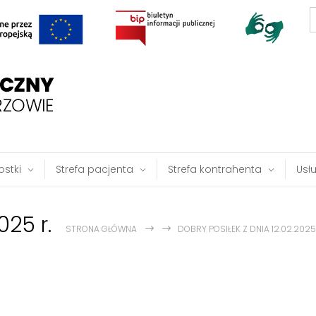
S
f
stki
Strefa pacjenta
Strefa kontrahenta
Usł
025 r.
STRONA GŁÓWNA
DOBRY POSIŁEK Z DNIA 12.02.2025