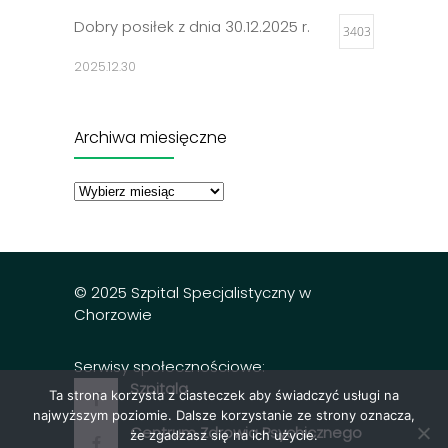
Dobry posiłek z dnia 30.12.2025 r.
3403
2025.12.30
Jadłospisy 2025
3308
Archiwa miesięczne
2024.12.27
Archiwa
miesięczne
Dobry posiłek z dnia 23.12.2025 r.
3298
2025.12.23
© 2025 Szpital Specjalistyczny w
Chorzowie
Serwisy społecznościowe:
Szpitala
Ta strona korzysta z ciasteczek aby świadczyć usługi na
najwyższym poziomie. Dalsze korzystanie ze strony oznacza,
Centrum Zdrowia Psychicznego
że zgadzasz się na ich użycie.