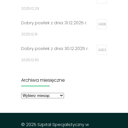
2025.12.29
Dobry posiłek z dnia 31.12.2025 r.
3408
2025.12.31
Dobry posiłek z dnia 30.12.2025 r.
3403
2025.12.30
Jadłospisy 2025
3307
Archiwa miesięczne
2024.12.27
Archiwa
miesięczne
Dobry posiłek z dnia 23.12.2025 r.
3298
2025.12.23
© 2025 Szpital Specjalistyczny w