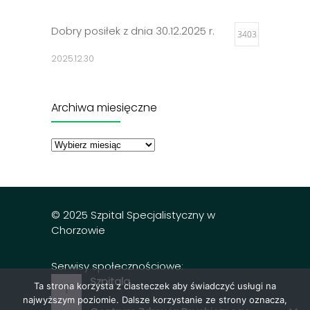
Dobry posiłek z dnia 30.12.2025 r.
3403
2025.12.30
Jadłospisy 2025
3308
Archiwa miesięczne
2024.12.27
Archiwa
miesięczne
Dobry posiłek z dnia 23.12.2025 r.
3298
2025.12.23
© 2025 Szpital Specjalistyczny w
Chorzowie
Serwisy społecznościowe:
Szpitala
Ta strona korzysta z ciasteczek aby świadczyć usługi na
najwyższym poziomie. Dalsze korzystanie ze strony oznacza,