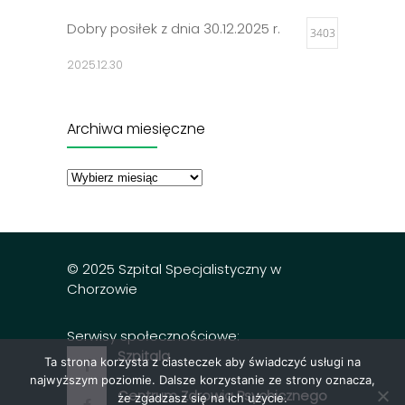
Dobry posiłek z dnia 30.12.2025 r.
3403
2025.12.30
Jadłospisy 2025
3308
Archiwa miesięczne
2024.12.27
Archiwa
miesięczne
Dobry posiłek z dnia 23.12.2025 r.
3298
2025.12.23
© 2025 Szpital Specjalistyczny w
Chorzowie
Serwisy społecznościowe:
Szpitala
Ta strona korzysta z ciasteczek aby świadczyć usługi na
najwyższym poziomie. Dalsze korzystanie ze strony oznacza,
Centrum Zdrowia Psychicznego
że zgadzasz się na ich użycie.