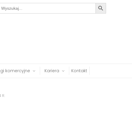
Search Button
earch
or:
ugi komercyjne
Kariera
Kontakt
 R.