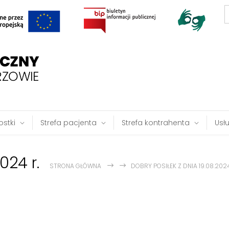
S
f
stki
Strefa pacjenta
Strefa kontrahenta
Usł
024 r.
STRONA GŁÓWNA
DOBRY POSIŁEK Z DNIA 19.08.2024