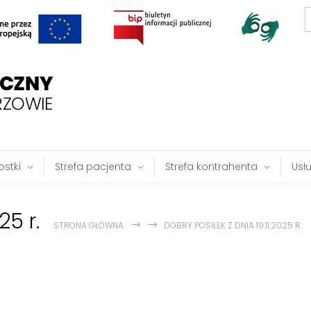
S
f
stki
Strefa pacjenta
Strefa kontrahenta
Usł
25 r.
STRONA GŁÓWNA
DOBRY POSIŁEK Z DNIA 19.11.2025 R.