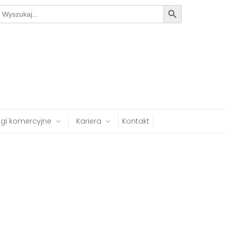
Search Button
earch
or:
ugi komercyjne
Kariera
Kontakt