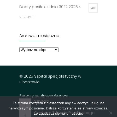
Dobry posiłek z dnia 30.12.2025 r.
3401
2025.12.30
Jadłospisy 2025
3300
Archiwa miesięczne
2024.12.27
Archiwa
miesięczne
Dobry posiłek z dnia 23.12.2025 r.
3297
2025.12.23
© 2025 Szpital Specjalistyczny w
Chorzowie
Serwisy społecznościowe:
Szpitala
Ta strona korzysta z ciasteczek aby świadczyć usługi na
najwyższym poziomie. Dalsze korzystanie ze strony oznacza,
Centrum Zdrowia Psychicznego
że zgadzasz się na ich użycie.