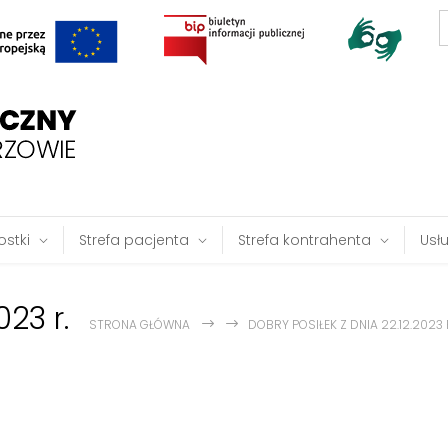
S
f
stki
Strefa pacjenta
Strefa kontrahenta
Usł
023 r.
STRONA GŁÓWNA
DOBRY POSIŁEK Z DNIA 22.12.2023 