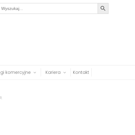
Search Button
earch
or:
ugi komercyjne
Kariera
Kontakt
R.