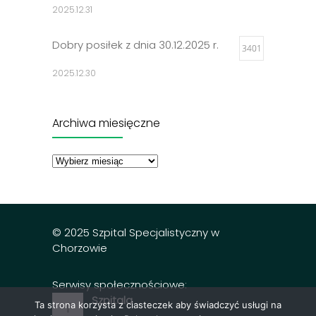
2025.12.31
Dobry posiłek z dnia 30.12.2025 r.
3401
2025.12.30
Jadłospisy 2025
3301
Archiwa miesięczne
2024.12.27
Archiwa
miesięczne
Dobry posiłek z dnia 23.12.2025 r.
3297
2025.12.23
© 2025 Szpital Specjalistyczny w
Chorzowie
Serwisy społecznościowe:
Szpitala
Ta strona korzysta z ciasteczek aby świadczyć usługi na