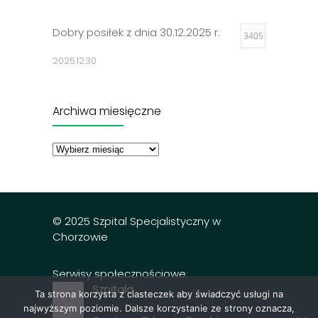
Dobry posiłek z dnia 30.12.2025 r.
3405
2025.12.30
Jadłospisy 2025
3314
Archiwa miesięczne
2024.12.27
Archiwa
miesięczne
Dobry posiłek z dnia 23.12.2025 r.
3302
2025.12.23
© 2025 Szpital Specjalistyczny w
Chorzowie
Serwisy społecznościowe:
Szpitala
Ta strona korzysta z ciasteczek aby świadczyć usługi na
najwyższym poziomie. Dalsze korzystanie ze strony oznacza,