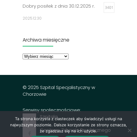
Dobry posiłek z dnia 30.12.2025 r.
3401
2025.12.30
Jadłospisy 2025
3298
Archiwa miesięczne
2024.12.27
Archiwa
miesięczne
Dobry posiłek z dnia 23.12.2025 r.
3297
2025.12.23
© 2025 Szpital Specjalistyczny w
Chorzowie
Serwisy społecznościowe:
Szpitala
Ta strona korzysta z ciasteczek aby świadczyć usługi na
najwyższym poziomie. Dalsze korzystanie ze strony oznacza,
Centrum Zdrowia Psychicznego
że zgadzasz się na ich użycie.