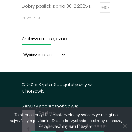
Dobry posiłek z dnia 30.12.2025 r.
3405
2025.12.30
Jadłospisy 2025
3314
Archiwa miesięczne
2024.12.27
Archiwa
miesięczne
Dobry posiłek z dnia 23.12.2025 r.
3302
2025.12.23
© 2025 Szpital Specjalistyczny w
Chorzowie
Serwisy społecznościowe:
Szpitala
Ta strona korzysta z ciasteczek aby świadczyć usługi na
najwyższym poziomie. Dalsze korzystanie ze strony oznacza,
Centrum Zdrowia Psychicznego
że zgadzasz się na ich użycie.