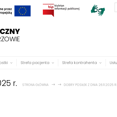
S
f
stki
Strefa pacjenta
Strefa kontrahenta
Usł
25 r.
STRONA GŁÓWNA
DOBRY POSIŁEK Z DNIA 26.11.2025 R.