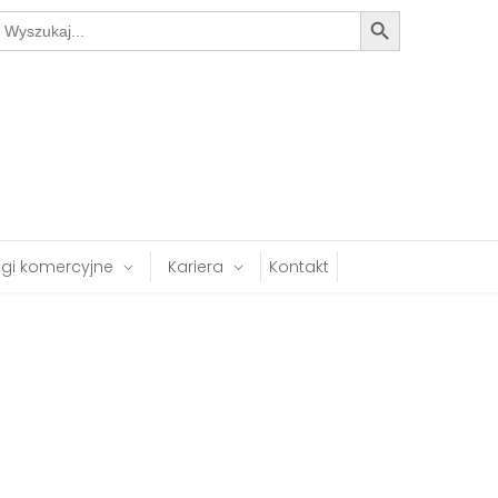
Search Button
earch
or:
ugi komercyjne
Kariera
Kontakt