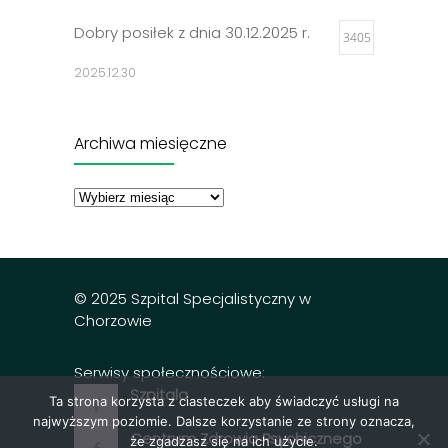
Dobry posiłek z dnia 30.12.2025 r.
3405
2025.12.30
Jadłospisy 2025
3314
Archiwa miesięczne
2024.12.27
Archiwa
miesięczne
Dobry posiłek z dnia 23.12.2025 r.
3302
2025.12.23
© 2025 Szpital Specjalistyczny w
Chorzowie
Serwisy społecznościowe:
Szpitala
Ta strona korzysta z ciasteczek aby świadczyć usługi na
najwyższym poziomie. Dalsze korzystanie ze strony oznacza,
Centrum Zdrowia Psychicznego
że zgadzasz się na ich użycie.