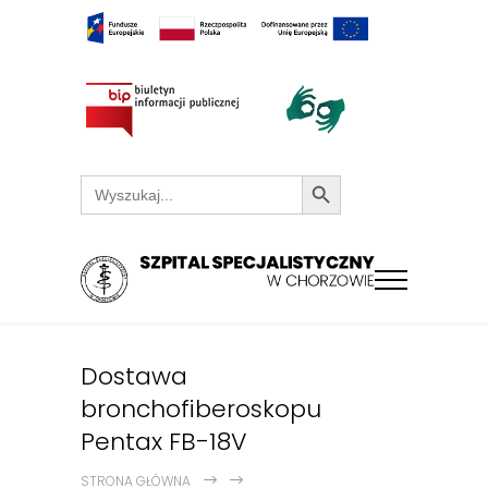
Search Button
Search
for:
Dostawa
bronchofiberoskopu
Pentax FB-18V
STRONA GŁÓWNA