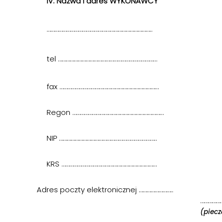
IV. Nazwa i adres WYKONAWCY
……………………………………………………………………..
tel …………………………………………………………………
fax …………………………………………………………………
Regon ……………………………………………………………
NIP ………………………………………………………………..
KRS ………………………………………………………………
Adres poczty elektronicznej ……………………..
……………
(piec