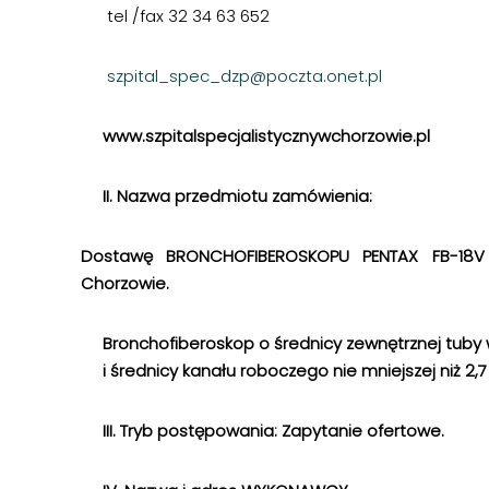
tel /fax 32 34 63 652
szpital_spec_dzp@poczta.onet.pl
www.szpitalspecjalistycznywchorzowie.pl
II. Nazwa przedmiotu zamówienia:
Dostawę BRONCHOFIBEROSKOPU PENTAX FB-18V d
Chorzowie.
Bronchofiberoskop o średnicy zewnętrznej tuby w
i średnicy kanału roboczego nie mniejszej niż 2
III. Tryb postępowania: Zapytanie ofertowe.