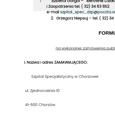
1
Elżbieta Gorgol – kierownik Dzia
i Zaopatrzenia tel. ( 32) 34 63 652
e-mail
szpital_spec_dzp@poczta.on
2 Grzegorz Niepsuj –
tel. ( 32) 34
FORM
na wykonanie zamówienia publ
I. Nazwa i adres ZAMAWIAJĄCEGO:
Szpital Specjalistyczny w Chorzowie
ul. Zjednoczenia 10
41-500 Chorzów