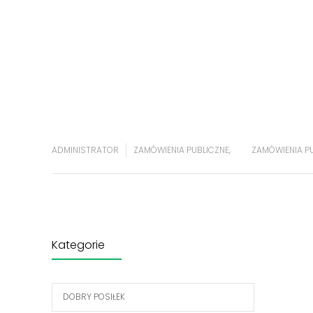
ADMINISTRATOR
ZAMÓWIENIA PUBLICZNE
,
ZAMÓWIENIA P
Kategorie
DOBRY POSIŁEK