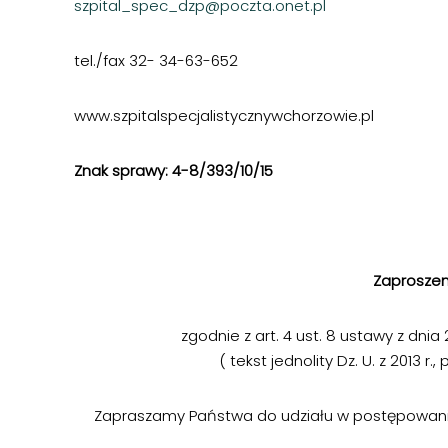
szpital_spec_dzp@poczta.onet.pl
tel./fax 32- 34-63-652
www.szpitalspecjalistycznywchorzowie.pl
Znak sprawy: 4-8/393/10/15
Chorzów,
Zaproszen
zgodnie z art. 4 ust. 8 ustawy z dni
( tekst jednolity Dz. U. z 2013 r.,
Zapraszamy Państwa do udziału w postępowan