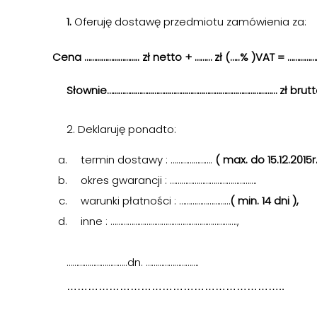
1.
Oferuję dostawę przedmiotu zamówienia za:
Cena ……………………….. zł netto + ……… zł (…..% )VAT = …………
Słownie……………………………………………………………………………… zł brut
2. Deklaruję ponadto:
termin dostawy : ………………….
( max. do 15.12.2015r.
okres gwarancji : ……………………………………….
warunki płatności : ………………………
( min. 14 dni ),
inne : ………………………………………………………….,
…………………………..dn. ……………………….
……………………………………………………..