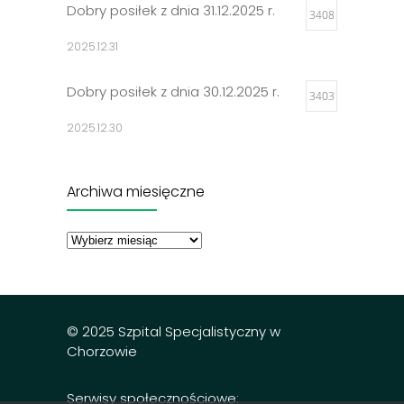
Dobry posiłek z dnia 31.12.2025 r.
3408
2025.12.31
Dobry posiłek z dnia 30.12.2025 r.
3403
2025.12.30
Jadłospisy 2025
3307
Archiwa miesięczne
2024.12.27
Archiwa
miesięczne
Dobry posiłek z dnia 23.12.2025 r.
3298
2025.12.23
© 2025 Szpital Specjalistyczny w
Chorzowie
Serwisy społecznościowe: