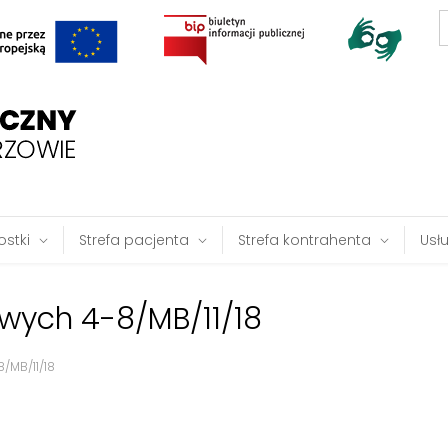
S
f
stki
Strefa pacjenta
Strefa kontrahenta
Usł
wych 4-8/MB/11/18
MB/11/18