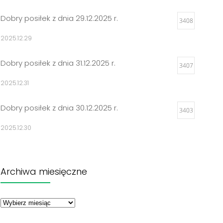
Dobry posiłek z dnia 29.12.2025 r.
3408
2025.12.29
Dobry posiłek z dnia 31.12.2025 r.
3407
2025.12.31
Dobry posiłek z dnia 30.12.2025 r.
3403
2025.12.30
Jadłospisy 2025
3302
Archiwa miesięczne
2024.12.27
Archiwa
Dobry posiłek z dnia 23.12.2025 r.
miesięczne
3298
2025.12.23