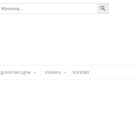
Search Button
earch
or:
ugi komercyjne
Kariera
Kontakt