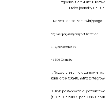
zgodnie z art. 4 ust. 8 ust
( tekst jednolity Dz. U. 
I. Nazwa i adres Zamawiającego:
Szpital Specjalistyczny w Chorzowie
ul. Zjednoczenia 10
41-500 Chorzów
II. Nazwa przedmiotu zamówienia:
RadiForce GX240, 2MPix, zintegrowan
III. Tryb postępowania
:
pozaustawow
(t.j. Dz. U. z 2018 r., poz. 1986 z p