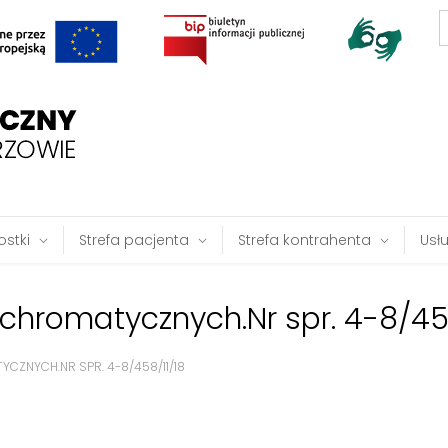
S
f
stki
Strefa pacjenta
Strefa kontrahenta
Usł
romatycznych.Nr spr. 4-8/458
NYCH.NR SPR. 4-8/458/11/18