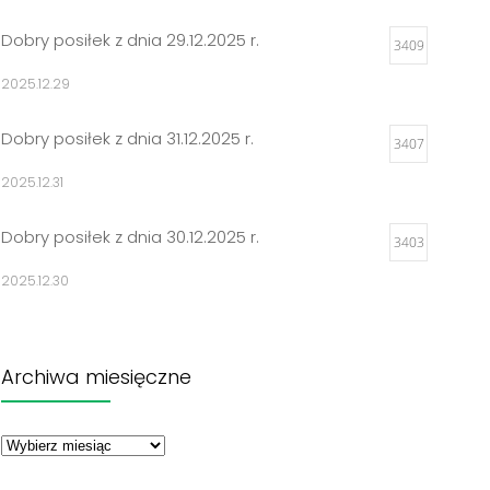
Dobry posiłek z dnia 29.12.2025 r.
3409
2025.12.29
Dobry posiłek z dnia 31.12.2025 r.
3407
2025.12.31
Dobry posiłek z dnia 30.12.2025 r.
3403
2025.12.30
Jadłospisy 2025
3303
Archiwa miesięczne
2024.12.27
Archiwa
Dobry posiłek z dnia 23.12.2025 r.
miesięczne
3298
2025.12.23