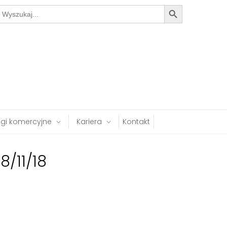
Search Button
earch
or:
ugi komercyjne
Kariera
Kontakt
/11/18