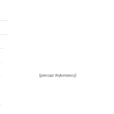
……….
…………
….
….
……….…………… (pieczęć Wykonawcy)
…………………
.