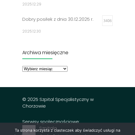
2025.12.29
Dobry posiłek z dnia 30.12.2025 r.
3406
2025.12.30
Jadłospisy 2025
3314
Archiwa miesięczne
2024.12.27
Archiwa
miesięczne
Dobry posiłek z dnia 23.12.2025 r.
3302
2025.12.23
© 2025 Szpital Specjalistyczny w
Chorzowie
Serwisy społecznościowe:
Szpitala
Ta strona korzysta z ciasteczek aby świadczyć usługi na