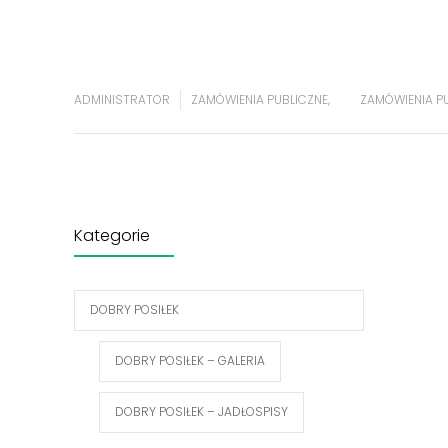
ADMINISTRATOR
ZAMÓWIENIA PUBLICZNE
,
ZAMÓWIENIA P
Kategorie
DOBRY POSIŁEK
DOBRY POSIŁEK – GALERIA
DOBRY POSIŁEK – JADŁOSPISY