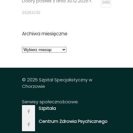
Dobry posiłek z dnia 30.12.2025 r.
3405
2025.12.30
Jadłospisy 2025
3310
Archiwa miesięczne
2024.12.27
Archiwa
miesięczne
Dobry posiłek z dnia 23.12.2025 r.
3300
2025.12.23
© 2025 Szpital Specjalistyczny w
Chorzowie
Serwisy społecznościowe:
Szpitala
Centrum Zdrowia Psychicznego