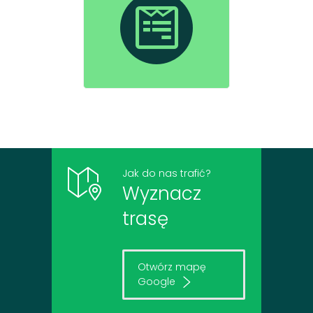
Jak do nas trafić?
Wyznacz
trasę
Otwórz mapę
Google