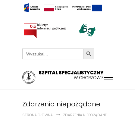
Search Button
Search
for:
Zdarzenia niepożądane
STRONA GŁÓWNA
ZDARZENIA NIEPOŻĄDANE