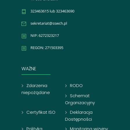
323463615 lub 323463690
sekretariat@sswch.pl
NIP: 6272323217
REGON: 271503395
WAŻNE
Zdarzenia
RODO
niepożądane
Schemat
Organizacyjny
Certyfikat ISO
Deklaracja
Dostępności
Polityka
Monitoring wizyjny