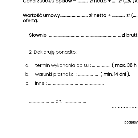
Cena 3000,00 opisów – …………. zł netto + …… zł (…% )VA
Wartość umowy……………………………. zł netto + ……………. zł (………
ofertą.
Słownie……………………………………………………………………………… zł brut
2. Deklaruję ponadto:
termin wykonania opisu : ………………….
( max. 36 h 
warunki płatności : ………………………
( min. 14 dni ),
inne : ………………………………………………………….,
…………………………..dn. ……………………….
…………………………………
podpisy