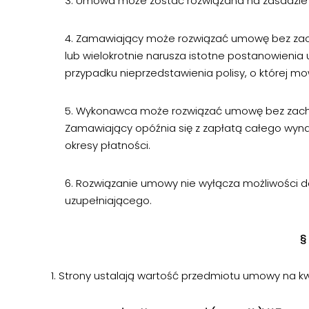
3. Umowa może zostać rozwiązana na zasadzie 
4. Zamawiający może rozwiązać umowę bez za
lub wielokrotnie narusza istotne postanowienia 
przypadku nieprzedstawienia polisy, o której mow
5. Wykonawca może rozwiązać umowę bez zach
Zamawiający opóźnia się z zapłatą całego wy
okresy płatności.
6. Rozwiązanie umowy nie wyłącza możliwości
uzupełniającego.
§
1. Strony ustalają wartość przedmiotu umowy na k