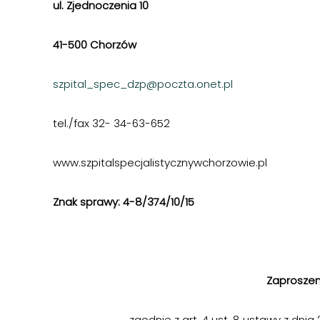
ul. Zjednoczenia 10
41-500 Chorzów
szpital_spec_dzp@poczta.onet.pl
tel./fax 32- 34-63-652
www.szpitalspecjalistycznywchorzowie.pl
Znak sprawy: 4-8/374/10/15
Chorzów,
Zaproszen
zgodnie z art. 4 ust. 8 ustawy z dni