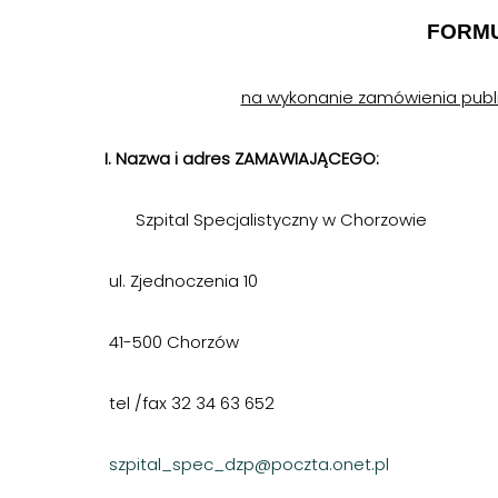
FORM
na wykonanie zamówienia publ
I. Nazwa i adres ZAMAWIAJĄCEGO:
Szpital Specjalistyczny w Chorzowie
ul. Zjednoczenia 10
41-500 Chorzów
tel /fax 32 34 63 652
szpital_spec_dzp@poczta.onet.pl