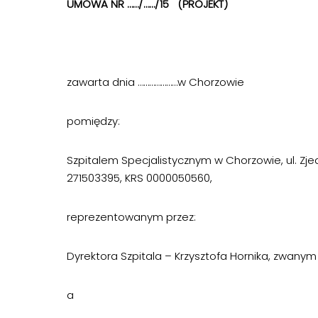
UMOWA NR ……/……/15 (PROJEKT)
zawarta dnia …………………w Chorzowie
pomiędzy:
Szpitalem Specjalistycznym w Chorzowie, ul. Zj
271503395, KRS 0000050560,
reprezentowanym przez:
Dyrektora Szpitala – Krzysztofa Hornika, zwan
a