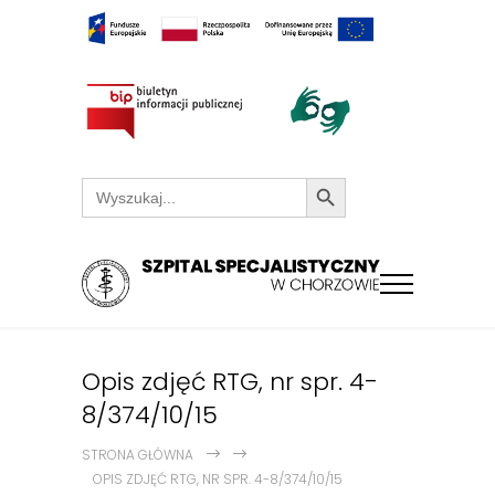
Search Button
Search
for:
Opis zdjęć RTG, nr spr. 4-
8/374/10/15
STRONA GŁÓWNA
OPIS ZDJĘĆ RTG, NR SPR. 4-8/374/10/15