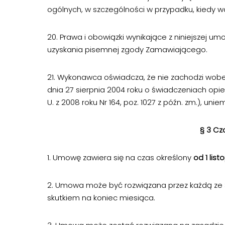
ogólnych, w szczególności w przypadku, kiedy w
20. Prawa i obowiązki wynikające z niniejszej 
uzyskania pisemnej zgody Zamawiającego.
21. Wykonawca oświadcza, że nie zachodzi wobec n
dnia 27 sierpnia 2004 roku o świadczeniach opi
U. z 2008 roku Nr 164, poz. 1027 z późn. zm.), un
§ 3 Cz
1. Umowę zawiera się na czas określony
od 1 lis
2. Umowa może być rozwiązana przez każdą ze
skutkiem na koniec miesiąca.