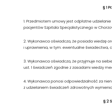
§ 1 
1. Przedmiotem umowy jest odpłatne udzielanie
pacjentów Szpitala Specjalistycznego w Chorzow
2. Wykonawca oświadcza, że posiada wiedzę or
i uprawnienia, w tym: ewentualne świadectwa, cer
3. Wykonawca oświadcza, że przyjmuje na sieb
ust. 1 świadczeń zgodnie z zasadami wiedzy me
4. Wykonawca ponosi odpowiedzialność za nien
z udzielaniem świadczeń zdrowotnych wymienion
§ 2 