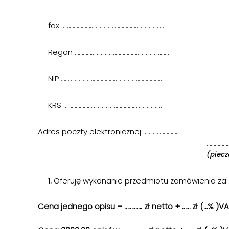
fax …………………………………………………………………
Regon ……………………………………………………………
NIP ………………………………………………………………..
KRS ………………………………………………………………
Adres poczty elektronicznej ……………………..
……………
(piec
1.
Oferuję wykonanie przedmiotu zamówienia za:
Cena jednego opisu – …………. zł netto + …… zł (…% )VAT