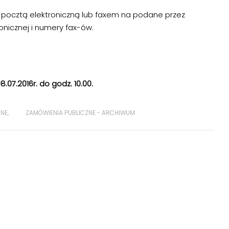
e
pocztą elektroniczną lub faxem na podane przez
onicznej i numery fax-ów.
.07.2016r. do godz. 10.00.
ZNE
,
ZAMÓWIENIA PUBLICZNE - ARCHIWUM