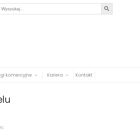
Search Button
earch
or:
ugi komercyjne
Kariera
Kontakt
elu
MS