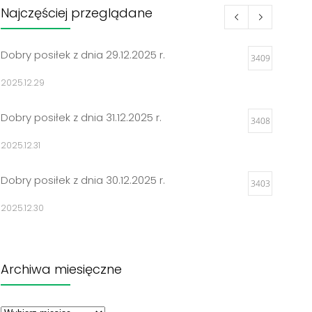
Najczęściej przeglądane
Dobry posiłek z dnia 29.12.2025 r.
3409
2025.12.29
Dobry posiłek z dnia 31.12.2025 r.
3408
2025.12.31
Dobry posiłek z dnia 30.12.2025 r.
3403
2025.12.30
Jadłospisy 2025
3308
Archiwa miesięczne
2024.12.27
Archiwa
Dobry posiłek z dnia 23.12.2025 r.
miesięczne
3298