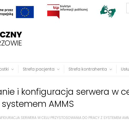
S
f
stki
Strefa pacjenta
Strefa kontrahenta
Usł
nie i konfiguracja serwera w c
 z systemem AMMS
ONFIGURACJA SERWERA W CELU PRZYSTOSOWANIA DO PRACY Z SYSTEMEM AM