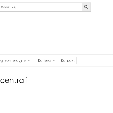
Search Button
earch
or:
ugi komercyjne
Kariera
Kontakt
centrali