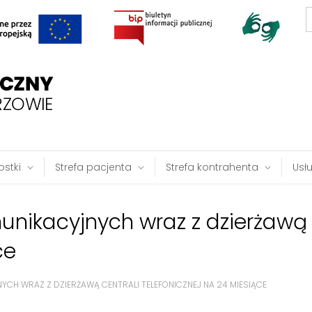
S
f
stki
Strefa pacjenta
Strefa kontrahenta
Usł
unikacyjnych wraz z dzierżawą 
ce
YCH WRAZ Z DZIERŻAWĄ CENTRALI TELEFONICZNEJ NA 24 MIESIĄCE