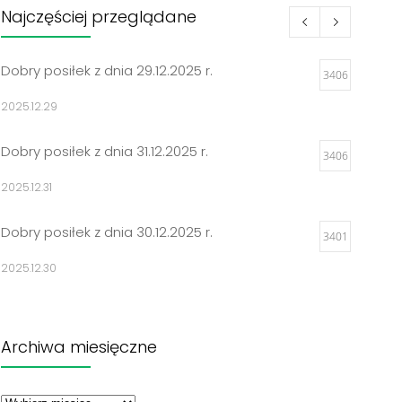
Najczęściej przeglądane
Dobry posiłek z dnia 29.12.2025 r.
3406
2025.12.29
Dobry posiłek z dnia 31.12.2025 r.
3406
2025.12.31
Dobry posiłek z dnia 30.12.2025 r.
3401
2025.12.30
Jadłospisy 2025
3297
Archiwa miesięczne
2024.12.27
Archiwa
Dobry posiłek z dnia 23.12.2025 r.
miesięczne
3296