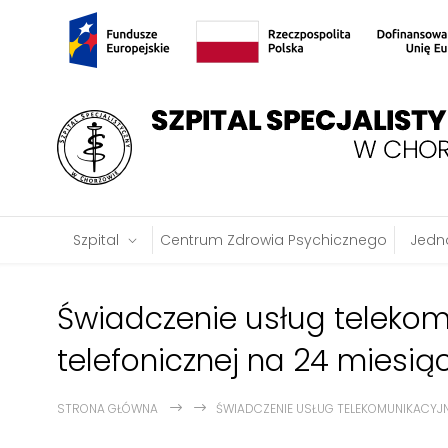
Szpital
Centrum Zdrowia Psychicznego
Jedno
Świadczenie usług telekom
telefonicznej na 24 miesią
STRONA GŁÓWNA
ŚWIADCZENIE USŁUG TELEKOMUNIKACYJN