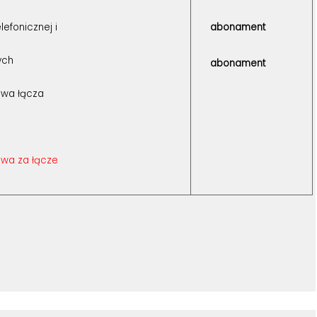
lefonicznej i
abonament
wych
abonament
owa łącza
wa za łącze