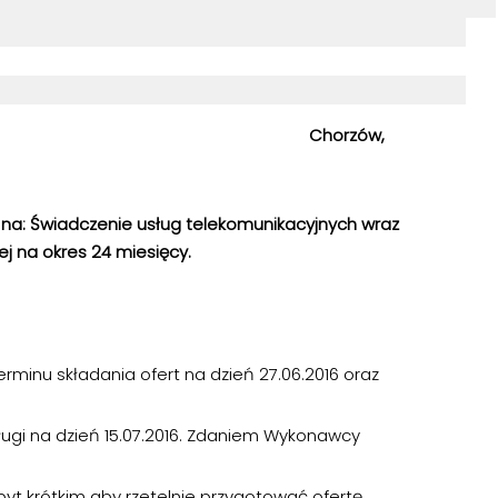
-8/ 238/06/16 Chorzów,
na: Świadczenie usług telekomunikacyjnych wraz
ej na okres 24 miesięcy.
onawcy:
rminu składania ofert na dzień 27.06.2016 oraz
ługi na dzień 15.07.2016. Zdaniem Wykonawcy
yt krótkim aby rzetelnie przygotować ofertę.