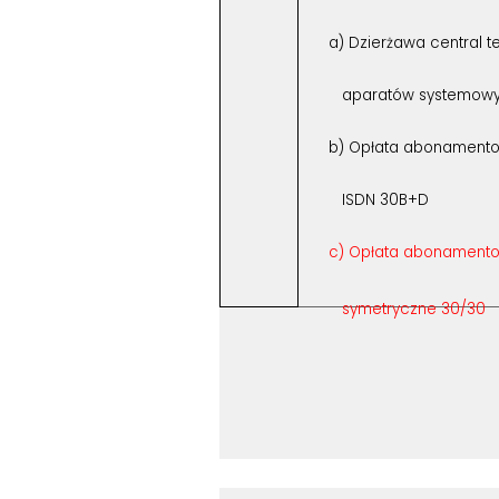
a) Dzierżawa central te
aparatów systemo
b) Opłata abonament
ISDN 30B+D
c) Opłata abonamento
symetryczne 30/30