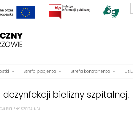
S
f
stki
Strefa pacjenta
Strefa kontrahenta
Usł
dezynfekcji bielizny szpitalnej.
JI BIELIZNY SZPITALNEJ.