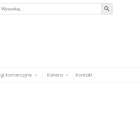
Search Button
earch
or:
ugi komercyjne
Kariera
Kontakt