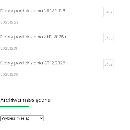
Dobry posiłek z dnia 29.12.2025 r.
3407
2025.12.29
Dobry posiłek z dnia 31.12.2025 r.
3406
2025.12.31
Dobry posiłek z dnia 30.12.2025 r.
3402
2025.12.30
Jadłospisy 2025
3302
Archiwa miesięczne
2024.12.27
Archiwa
Dobry posiłek z dnia 23.12.2025 r.
miesięczne
3297
2025.12.23