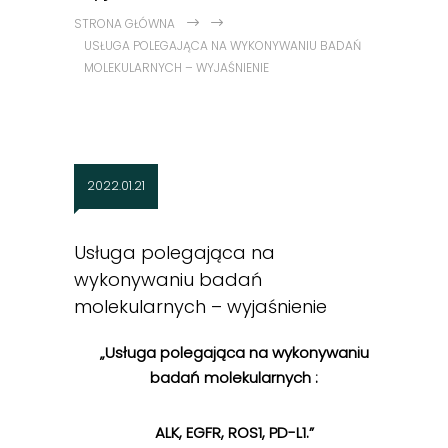
STRONA GŁÓWNA
USŁUGA POLEGAJĄCA NA WYKONYWANIU BADAŃ
MOLEKULARNYCH – WYJAŚNIENIE
2022.01.21
Usługa polegająca na
wykonywaniu badań
molekularnych – wyjaśnienie
„Usługa polegająca na wykonywaniu
badań molekularnych :
ALK, EGFR, ROS1, PD-L1.”