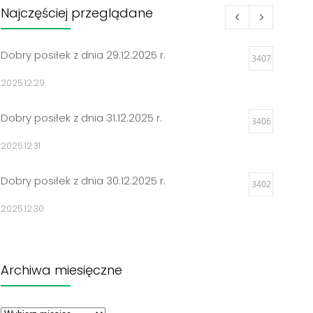
Najczęściej przeglądane
Dobry posiłek z dnia 29.12.2025 r.
3407
2025.12.29
Dobry posiłek z dnia 31.12.2025 r.
3406
2025.12.31
Dobry posiłek z dnia 30.12.2025 r.
3402
2025.12.30
Jadłospisy 2025
3302
Archiwa miesięczne
2024.12.27
Archiwa
Dobry posiłek z dnia 23.12.2025 r.
miesięczne
3297