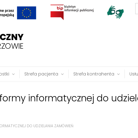
S
f
stki
Strefa pacjenta
Strefa kontrahenta
Usł
formy informatycznej do udzie
FORMATYCZNEJ DO UDZIELANIA ZAMÓWIEŃ