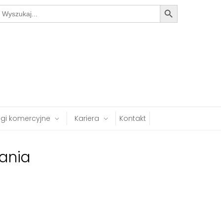
Search Button
earch
or:
ugi komercyjne
Kariera
Kontakt
lania