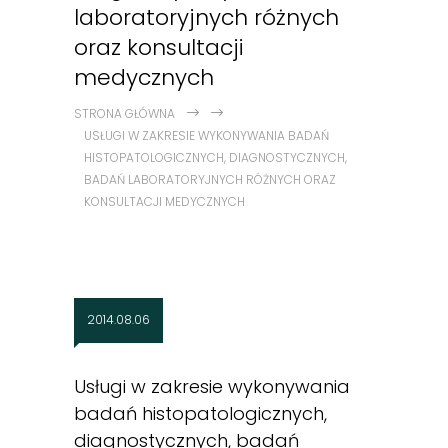
laboratoryjnych różnych
oraz konsultacji
medycznych
STRONA GŁÓWNA
USŁUGI W ZAKRESIE WYKONYWANIA BADAŃ
HISTOPATOLOGICZNYCH, DIAGNOSTYCZNYCH,
BADAŃ LABORATORYJNYCH RÓŻNYCH ORAZ
KONSULTACJI MEDYCZNYCH
2014.08.06
Usługi w zakresie wykonywania
badań histopatologicznych,
diagnostycznych, badań